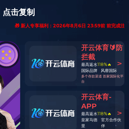
登录
注册
服务电话：
13546639341
鱼(中国)一站式服
务官方网站