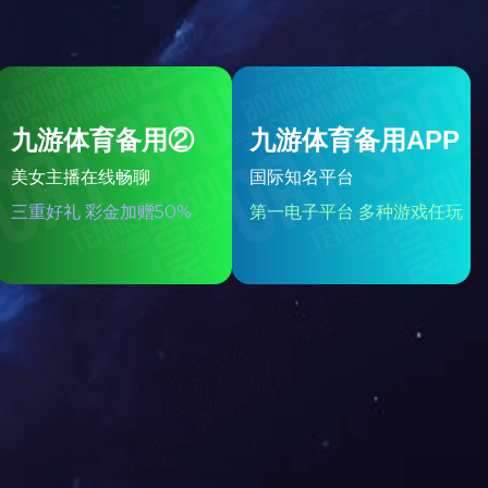
13546639341
返回